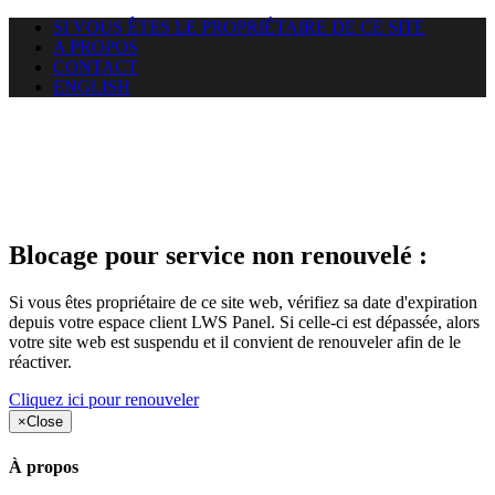
SI VOUS ÊTES LE PROPRIÉTAIRE DE CE SITE
A PROPOS
CONTACT
ENGLISH
Le site web heloci.com auquel
vous essayez d’accéder est
suspendu
Blocage pour service non renouvelé :
Si vous êtes propriétaire de ce site web, vérifiez sa date d'expiration
depuis votre espace client LWS Panel. Si celle-ci est dépassée, alors
votre site web est suspendu et il convient de renouveler afin de le
réactiver.
Cliquez ici pour renouveler
×
Close
À propos