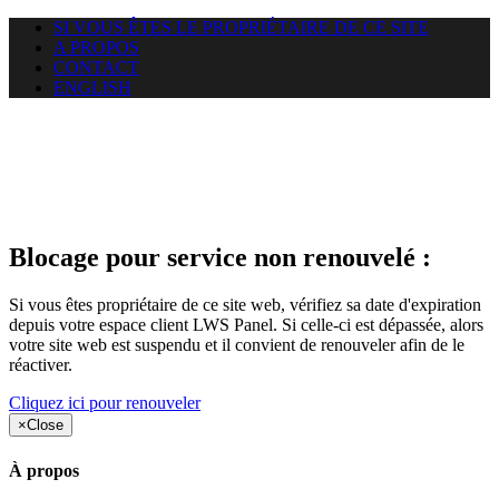
SI VOUS ÊTES LE PROPRIÉTAIRE DE CE SITE
A PROPOS
CONTACT
ENGLISH
Le site web heloci.com auquel
vous essayez d’accéder est
suspendu
Blocage pour service non renouvelé :
Si vous êtes propriétaire de ce site web, vérifiez sa date d'expiration
depuis votre espace client LWS Panel. Si celle-ci est dépassée, alors
votre site web est suspendu et il convient de renouveler afin de le
réactiver.
Cliquez ici pour renouveler
×
Close
À propos