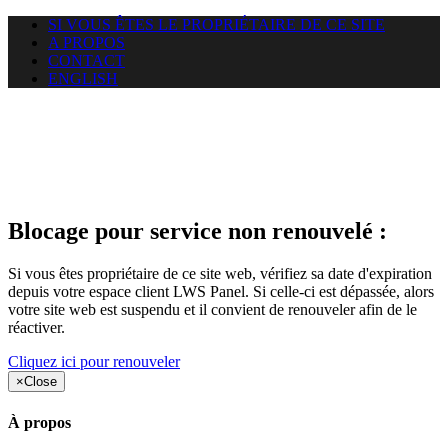
SI VOUS ÊTES LE PROPRIÉTAIRE DE CE SITE
A PROPOS
CONTACT
ENGLISH
Le site web heloci.com auquel
vous essayez d’accéder est
suspendu
Blocage pour service non renouvelé :
Si vous êtes propriétaire de ce site web, vérifiez sa date d'expiration
depuis votre espace client LWS Panel. Si celle-ci est dépassée, alors
votre site web est suspendu et il convient de renouveler afin de le
réactiver.
Cliquez ici pour renouveler
×
Close
À propos