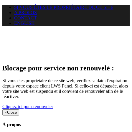
SI VOUS ÊTES LE PROPRIÉTAIRE DE CE SITE
A PROPOS
CONTACT
ENGLISH
Le site web heloci.com auquel
vous essayez d’accéder est
suspendu
Blocage pour service non renouvelé :
Si vous êtes propriétaire de ce site web, vérifiez sa date d'expiration
depuis votre espace client LWS Panel. Si celle-ci est dépassée, alors
votre site web est suspendu et il convient de renouveler afin de le
réactiver.
Cliquez ici pour renouveler
×
Close
À propos