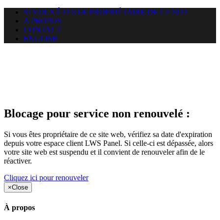
SI VOUS ÊTES LE PROPRIÉTAIRE DE CE SITE
A PROPOS
CONTACT
ENGLISH
Le site web heloci.com auquel
vous essayez d’accéder est
suspendu
Blocage pour service non renouvelé :
Si vous êtes propriétaire de ce site web, vérifiez sa date d'expiration
depuis votre espace client LWS Panel. Si celle-ci est dépassée, alors
votre site web est suspendu et il convient de renouveler afin de le
réactiver.
Cliquez ici pour renouveler
×
Close
À propos