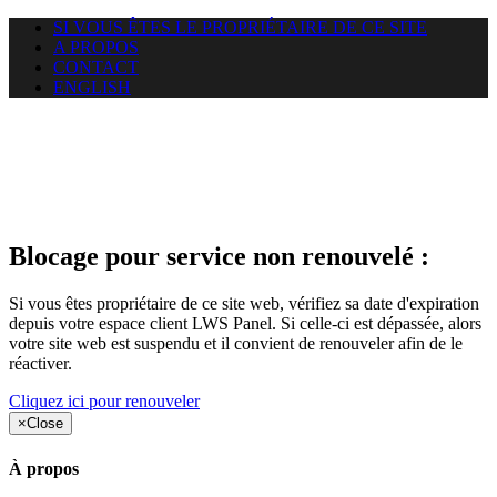
SI VOUS ÊTES LE PROPRIÉTAIRE DE CE SITE
A PROPOS
CONTACT
ENGLISH
Le site web heloci.com auquel
vous essayez d’accéder est
suspendu
Blocage pour service non renouvelé :
Si vous êtes propriétaire de ce site web, vérifiez sa date d'expiration
depuis votre espace client LWS Panel. Si celle-ci est dépassée, alors
votre site web est suspendu et il convient de renouveler afin de le
réactiver.
Cliquez ici pour renouveler
×
Close
À propos