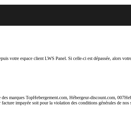
ous essayez d’accéder est suspen
depuis votre espace client LWS Panel. Si celle-ci est dépassée, alors votre
taire des marques TopHebergement.com, Hébergeur-discount.com, 007H
ur facture impayée soit pour la violation des conditions générales de nos 