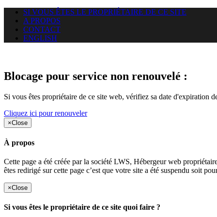
SI VOUS ÊTES LE PROPRIÉTAIRE DE CE SITE
A PROPOS
CONTACT
ENGLISH
Le site web heloci.com auquel v
Blocage pour service non renouvelé :
Si vous êtes propriétaire de ce site web, vérifiez sa date d'expiration 
Cliquez ici pour renouveler
×
Close
À propos
Cette page a été créée par la société LWS, Hébergeur web proprié
êtes redirigé sur cette page c’est que votre site a été suspendu soit po
×
Close
Si vous êtes le propriétaire de ce site quoi faire ?