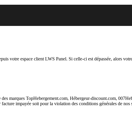
ous essayez d’accéder est suspen
depuis votre espace client LWS Panel. Si celle-ci est dépassée, alors votre
taire des marques TopHebergement.com, Hébergeur-discount.com, 007H
ur facture impayée soit pour la violation des conditions générales de nos 