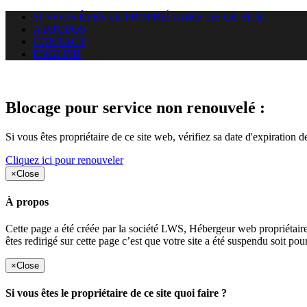
SI VOUS ÊTES LE PROPRIÉTAIRE DE CE SITE
A PROPOS
CONTACT
ENGLISH
Le site web heloci.com auquel v
Blocage pour service non renouvelé :
Si vous êtes propriétaire de ce site web, vérifiez sa date d'expiration 
Cliquez ici pour renouveler
×
Close
À propos
Cette page a été créée par la société LWS, Hébergeur web proprié
êtes redirigé sur cette page c’est que votre site a été suspendu soit po
×
Close
Si vous êtes le propriétaire de ce site quoi faire ?