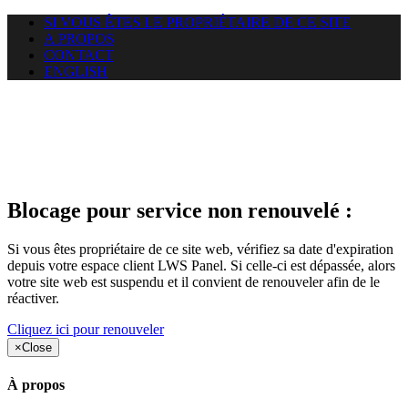
SI VOUS ÊTES LE PROPRIÉTAIRE DE CE SITE
A PROPOS
CONTACT
ENGLISH
Le site web heloci.com auquel
vous essayez d’accéder est
suspendu
Blocage pour service non renouvelé :
Si vous êtes propriétaire de ce site web, vérifiez sa date d'expiration
depuis votre espace client LWS Panel. Si celle-ci est dépassée, alors
votre site web est suspendu et il convient de renouveler afin de le
réactiver.
Cliquez ici pour renouveler
×
Close
À propos